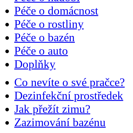
Péče o domácnost
Péče o rostliny
Péče o bazén
Péče o auto
Doplňky
Co nevíte o své pračce?
Dezinfekční prostředek
Jak přežít zimu?
Zazimování bazénu